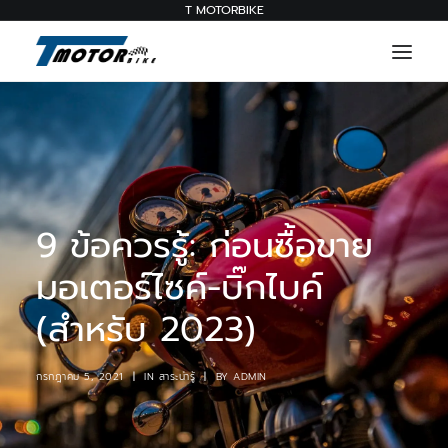
T MOTORBIKE
บริการ
ผลงาน
สินค้า
ติดต่อเรา
9 ข้อควรรู้: ก่อนซื้อขาย
สาระน่ารู้
มอเตอร์ไซค์-บิ๊กไบค์
(สำหรับ 2023)
063 909 5595
กรกฎาคม 5, 2021
|
IN
สาระน่ารู้
|
BY
ADMIN
บริการ
ผลงาน