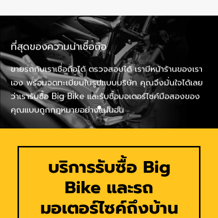
ที่สุดของความน่าเชื่อถือ
รั
ใด
ขายรถกับเราเชื่อถือได้ ตรวจสอบได้ เรามีหน้าร้านของเรา
ให้
เอง พร้อมจดทะเบียนในรูปแบบบริษัท คุณจึงมั่นใจได้เลย
รถ
ว่าเรารับซื้อ Big Bike และรับซื้อมอเตอร์ไซค์มือสองของ
คุณแบบถูกกฎหมายอย่างแน่นอน
บริการรับซื้อ Big
Bike และรถ
มอเตอร์ไซค์ถึงบ้าน