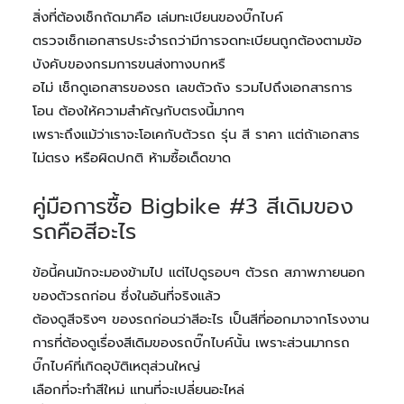
สิ่งที่ต้องเช็กถัดมาคือ เล่มทะเบียนของบิ๊กไบค์
ตรวจเช็กเอกสารประจำรถว่ามีการจดทะเบียนถูกต้องตามข้อ
บังคับของกรมการขนส่งทางบกหรื
อไม่ เช็กดูเอกสารของรถ เลขตัวถัง รวมไปถึงเอกสารการ
โอน ต้องให้ความสำคัญกับตรงนี้มากๆ
เพราะถึงแม้ว่าเราจะโอเคกับตัวรถ รุ่น สี ราคา แต่ถ้าเอกสาร
ไม่ตรง หรือผิดปกติ ห้ามซื้อเด็ดขาด
คู่มือการซื้อ Bigbike #3 สีเดิมของ
รถคือสีอะไร
ข้อนี้คนมักจะมองข้ามไป แต่ไปดูรอบๆ ตัวรถ สภาพภายนอก
ของตัวรถก่อน ซึ่งในอันที่จริงแล้ว
ต้องดูสีจริงๆ ของรถก่อนว่าสีอะไร เป็นสีที่ออกมาจากโรงงาน
การที่ต้องดูเรื่องสีเดิมของรถบิ๊กไบค์นั้น เพราะส่วนมากรถ
บิ๊กไบค์ที่เกิดอุบัติเหตุส่วนใหญ่
เลือกที่จะทำสีใหม่ แทนที่จะเปลี่ยนอะไหล่