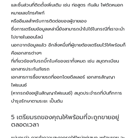
และชิ้นส่วนที่ติดตั้งเพิ่มเติม เช่น ท่อสูตร กันล้ม ไฟตัดหมอก
หมายเลขโทรศัพท์
หรืออีเมลสำหรับการติดต่อของผู้ขายเอง
ซึ่งการเตรียมข้อมูลเหล่านี้ยังสามารถนำไปใช้ในกรณีที่เราจะนำ
ไปขายในออนไลน์
นอกจากข้อมูลแล้ว อีกสิ่งหนึ่งที่ผู้ขายต้องเตรียมไว้ให้พร้อมก็
คือเอกสารต่างๆ
ที่เกี่ยวข้องกับรถบิ๊กไบค์ของเราทั้งหมด เช่น สมุดทะเบียน
เอกสารประกันภัยรถ
เอกสารการซื้อขายรถที่ออกโดยดีลเลอร์ เอกสารสัญญา
ไฟแนนซ์
(หากรถยังอยู่ในสัญญาไฟแนนซ์) สมุดประจำรถที่บันทึกการ
บำรุงรักษาตามระยะ เป็นต้น
5 เตรียมรถของคุณให้พร้อมที่จะถูกขายอยู่
ตลอดเวลา
แน่นอนว่า การทำความสะอาดรถให้ใหม่อยู่เสมอ พร้อมขาย จะ