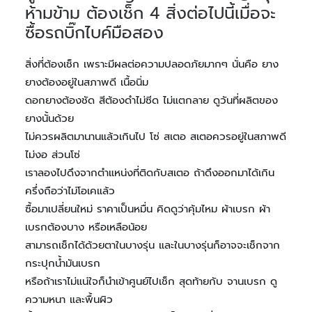
ห้ามข้าม ต้องเช็ก 4 สิ่งต่อไปนี้เมื่อจะ
ซื้อรถบิ๊กไบค์มือสอง
สิ่งที่ต้องเช็ก เพราะมีผลต่อความปลอดภัยมากๆ นั่นคือ ยาง
ยางต้องอยู่ในสภาพดี เนื้อนิ่ม
ดอกยางต้องชัด สีต้องดำไม่ซีด ไม่แตกลาย ดูวันที่ผลิตของ
ยางนั้นด้วย
ไม่ควรผลิตมานานแล้วเกินไป โซ่ สเตอ สเตอควรอยู่ในสภาพดี
ไม่งอ ส่วนโซ่
เราลองไปดึงจากตำแหน่งที่ติดกับสเตอ ถ้าดึงออกมาได้เกิน
ครึ่งถือว่าไม่โอเคแล้ว
ซื้อมาเปลี่ยนใหม่ ราคาเป็นหมื่น คิดดูว่าคุ้มไหม ผ้าเบรก ผ้า
เบรกต้องบาง หรือเหลือน้อย
สามารถเช็กได้ด้วยตาในบางรุ่น และในบางรุ่นก็อาจจะเช็กจาก
กระปุกน้ำมันเบรก
หรือถ้าเราไม่แน่ใจก็นำเข้าศูนย์ไปเช็ก สุดท้ายกับ จานเบรก ดู
ความหนา และพื้นผิว