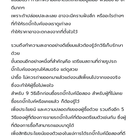
ดีมากๆ
เพราะถ้าปล่อยปละละเลย อาจจะมีคราบฝังลึก หรืออะไรต่างๆ
ที่ทำให้รถบิ๊กไบค์ของเราดูเก่าลง
ทำให้ราคาอาจจะตกลงจากที่ตั้งใจไว้
รวมถึงทำความสะอาดอย่างดีเยี่ยมแล้วต้องรู้จักวิธีเก็บรักษา
ด้วย
ขั้นตอนอีกอย่างหนึ่งที่สำคัญคือ เตรียมสถานที่ถ่ายรูปรถ
บิ๊กไบค์ของคุณให้สมจริง แต่ดูสวย
น่าซื้อ ไม่ควรถ่ายออกมาแล้วแต่งจนสีเพี้ยนไปจากของจริง
ซึ่งจะทำให้ผู้ซื้อไม่พอใจ
สำหรับ 9 วิธีเช็กก่อนซื้อรถบิ๊กไบค์มือสอง สำหรับผู้ที่ไม่เคย
ซื้อรถบิ๊กไบค์หรือเคยแล้ว ก็ต้องรู้ไว้
เพื่อประโยชน์ และความปลอดภัยของผู้ซื้อด้วย รวมถึงอีก 5
วิธีของผู้ที่ต้องการขายรถบิ๊กไบค์ที่ต้องเตรียมตัวเช่นกัน ซึ่งผู้
ที่ต้องการซื้อก็สามารถแอบมาดูได้
เพื่อสิทธิประโยชน์ของตัวเองในแง่การได้รถบิ๊กไบค์มือสองที่ดี