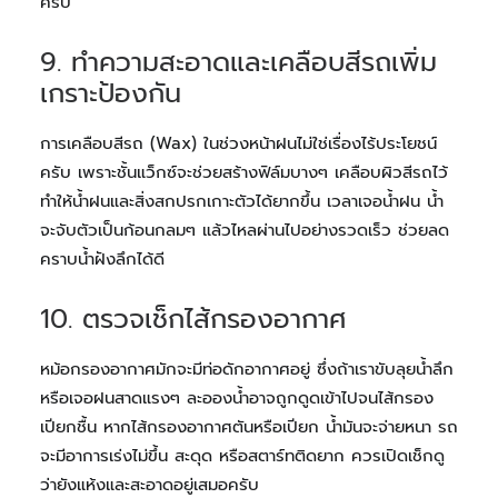
ครับ
9. ทำความสะอาดและเคลือบสีรถเพิ่ม
เกราะป้องกัน
การเคลือบสีรถ (Wax) ในช่วงหน้าฝนไม่ใช่เรื่องไร้ประโยชน์
ครับ เพราะชั้นแว็กซ์จะช่วยสร้างฟิล์มบางๆ เคลือบผิวสีรถไว้
ทำให้น้ำฝนและสิ่งสกปรกเกาะตัวได้ยากขึ้น เวลาเจอน้ำฝน น้ำ
จะจับตัวเป็นก้อนกลมๆ แล้วไหลผ่านไปอย่างรวดเร็ว ช่วยลด
คราบน้ำฝังลึกได้ดี
10. ตรวจเช็กไส้กรองอากาศ
หม้อกรองอากาศมักจะมีท่อดักอากาศอยู่ ซึ่งถ้าเราขับลุยน้ำลึก
หรือเจอฝนสาดแรงๆ ละอองน้ำอาจถูกดูดเข้าไปจนไส้กรอง
เปียกชื้น หากไส้กรองอากาศตันหรือเปียก น้ำมันจะจ่ายหนา รถ
จะมีอาการเร่งไม่ขึ้น สะดุด หรือสตาร์ทติดยาก ควรเปิดเช็กดู
ว่ายังแห้งและสะอาดอยู่เสมอครับ