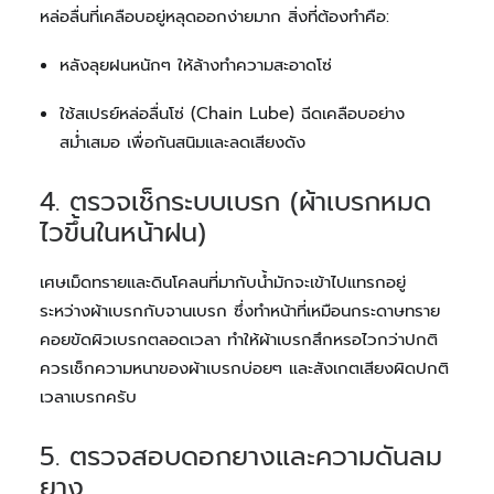
หล่อลื่นที่เคลือบอยู่หลุดออกง่ายมาก สิ่งที่ต้องทำคือ:
หลังลุยฝนหนักๆ ให้ล้างทำความสะอาดโซ่
ใช้สเปรย์หล่อลื่นโซ่ (Chain Lube) ฉีดเคลือบอย่าง
สม่ำเสมอ เพื่อกันสนิมและลดเสียงดัง
4. ตรวจเช็กระบบเบรก (ผ้าเบรกหมด
ไวขึ้นในหน้าฝน)
เศษเม็ดทรายและดินโคลนที่มากับน้ำมักจะเข้าไปแทรกอยู่
ระหว่างผ้าเบรกกับจานเบรก ซึ่งทำหน้าที่เหมือนกระดาษทราย
คอยขัดผิวเบรกตลอดเวลา ทำให้ผ้าเบรกสึกหรอไวกว่าปกติ
ควรเช็กความหนาของผ้าเบรกบ่อยๆ และสังเกตเสียงผิดปกติ
เวลาเบรกครับ
5. ตรวจสอบดอกยางและความดันลม
ยาง