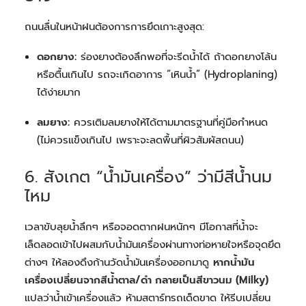
ถนนลื่นในหน้าฝนต้องการการยึดเกาะสูงสุด:
ดอกยาง:
ร่องยางต้องลึกพอที่จะรีดน้ำได้ ถ้าดอกยางโล้น
หรือตื้นเกินไป รถจะเกิดอาการ “เหินน้ำ” (Hydroplaning)
ได้ง่ายมาก
ลมยาง:
ควรเติมลมยางให้ได้ตามมาตรฐานที่คู่มือกำหนด
(ไม่ควรแข็งเกินไป เพราะจะลดพื้นที่ผิวสัมผัสถนน)
6. สังเกต “น้ำมันเครื่อง” ว่ามีสีน้ำนม
ไหม
เวลาขับลุยน้ำลึกๆ หรือจอดตากฝนหนักๆ มีโอกาสที่น้ำจะ
เล็ดลอดเข้าไปผสมกับน้ำมันเครื่องผ่านทางท่อหายใจหรือจุดยึด
ต่างๆ ให้ลองดึงก้านวัดน้ำมันเครื่องออกมาดู
หากน้ำมัน
เครื่องเปลี่ยนจากสีน้ำตาล/ดำ กลายเป็นสีขาวนม (Milky)
แปลว่าน้ำเข้าเครื่องแล้ว ห้ามสตาร์ทรถเด็ดขาด ให้รีบเปลี่ยน