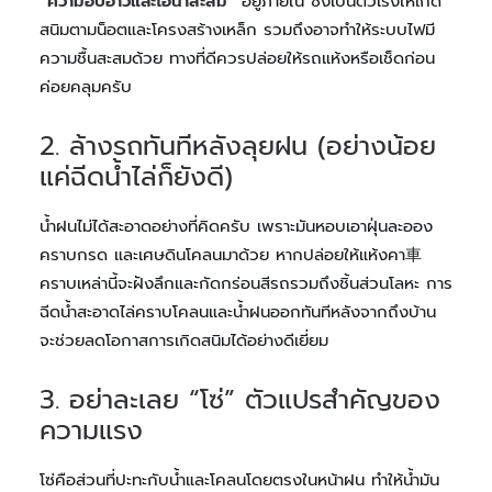
“ความอบอ้าวและไอน้ำสะสม”
อยู่ภายใน ซึ่งเป็นตัวเร่งให้เกิด
สนิมตามน็อตและโครงสร้างเหล็ก รวมถึงอาจทำให้ระบบไฟมี
ความชื้นสะสมด้วย ทางที่ดีควรปล่อยให้รถแห้งหรือเช็ดก่อน
ค่อยคลุมครับ
2. ล้างรถทันทีหลังลุยฝน (อย่างน้อย
แค่ฉีดน้ำไล่ก็ยังดี)
น้ำฝนไม่ได้สะอาดอย่างที่คิดครับ เพราะมันหอบเอาฝุ่นละออง
คราบกรด และเศษดินโคลนมาด้วย หากปล่อยให้แห้งคา車
คราบเหล่านี้จะฝังลึกและกัดกร่อนสีรถรวมถึงชิ้นส่วนโลหะ การ
ฉีดน้ำสะอาดไล่คราบโคลนและน้ำฝนออกทันทีหลังจากถึงบ้าน
จะช่วยลดโอกาสการเกิดสนิมได้อย่างดีเยี่ยม
3. อย่าละเลย “โซ่” ตัวแปรสำคัญของ
ความแรง
โซ่คือส่วนที่ปะทะกับน้ำและโคลนโดยตรงในหน้าฝน ทำให้น้ำมัน