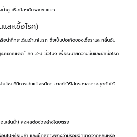
องน้ำถู เพื่อป้องกันรอยขนแมว
และเชื้อโรค)
ือน้ำที่กระเด็นเข้ามาในรถ ซึ่งเป็นบ่อเกิดของเชื้อราและกลิ่นอับ
ะตูรถตากแดด”
สัก 2-3 ชั่วโมง เพื่อระบายความชื้นและฆ่าเชื้อโรค
ผ่านโซนที่มีการเล่นแป้งหนักๆ อาจทำให้ไส้กรองอากาศอุดตันได้
อนเล่นน้ำ) ส่งผลต่อช่วงล่างโดยตรง
่อนไปหรือเปล่า และเช็คสภาพยางว่ามีรอยฉีกขาดจากหลุมหรือ