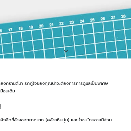
ลสงกรานต์มา รถคู่ใจของคุณน่าจะต้องการการดูแลเป็นพิเศษ
หมือนเดิม
!
ฝังลึกที่ล้างออกยากมาก (คล้ายหินปูน) และน้ำอบไทยอาจมีส่วน