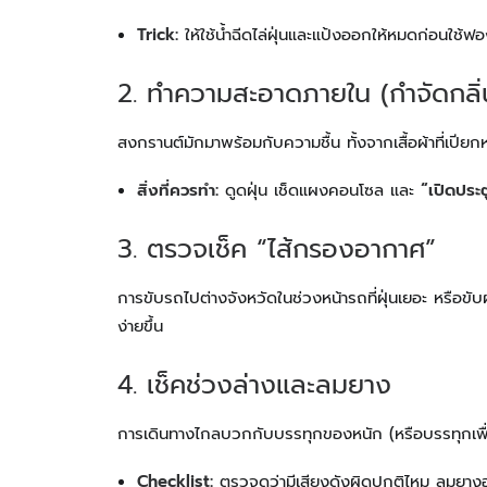
Trick:
ให้ใช้น้ำฉีดไล่ฝุ่นและแป้งออกให้หมดก่อนใช้ฟ
2. ทำความสะอาดภายใน (กำจัดกลิ่น
สงกรานต์มักมาพร้อมกับความชื้น ทั้งจากเสื้อผ้าที่เปียกหร
สิ่งที่ควรทำ:
ดูดฝุ่น เช็ดแผงคอนโซล และ
“เปิดปร
3. ตรวจเช็ค “ไส้กรองอากาศ”
การขับรถไปต่างจังหวัดในช่วงหน้ารถที่ฝุ่นเยอะ หรือขับ
ง่ายขึ้น
4. เช็คช่วงล่างและลมยาง
การเดินทางไกลบวกกับบรรทุกของหนัก (หรือบรรทุกเพื่
Checklist:
ตรวจดูว่ามีเสียงดังผิดปกติไหม ลมยางอ